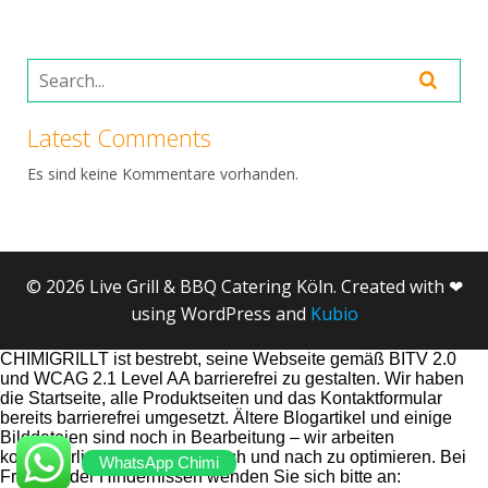
Latest Comments
Es sind keine Kommentare vorhanden.
© 2026 Live Grill & BBQ Catering Köln. Created with ❤
using WordPress and
Kubio
CHIMIGRILLT ist bestrebt, seine Webseite gemäß BITV 2.0
und WCAG 2.1 Level AA barrierefrei zu gestalten. Wir haben
die Startseite, alle Produktseiten und das Kontaktformular
bereits barrierefrei umgesetzt. Ältere Blogartikel und einige
Bilddateien sind noch in Bearbeitung – wir arbeiten
kontinuierlich daran, diese nach und nach zu optimieren. Bei
WhatsApp Chimi
Fragen oder Hindernissen wenden Sie sich bitte an: