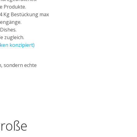
e Produkte.
á 4 Kg Bestückung max
hengänge.
Dishes.
e zugleich.
iken konzipiert)
n, sondern echte
große