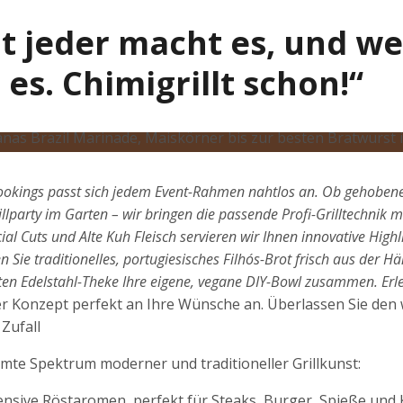
t jeder macht es, und we
es. Chimigrillt schon!“
ookings passt sich jedem Event-Rahmen nahtlos an. Ob gehoben
illparty im Garten – wir bringen die passende Profi-Grilltechnik m
ial Cuts und Alte Kuh Fleisch servieren wir Ihnen innovative Highl
 Sie traditionelles, portugiesisches Filhós-Brot frisch aus der H
lten Edelstahl-Theke Ihre eigene, vegane DIY-Bowl zusammen. Erle
r Konzept perfekt an Ihre Wünsche an. Überlassen Sie den
Zufall
mte Spektrum moderner und traditioneller Grillkunst:
ensive Röstaromen, perfekt für Steaks, Burger, Spieße und