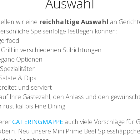
Auswahl
tellen wir eine
reichhaltige Auswahl
an Gerich
persönliche Speisenfolge festlegen können:
gerfood
rill in verschiedenen Stilrichtungen
egane Optionen
pezialitäten
 Salate & Dips
ereitet und serviert
auf Ihre Gästezahl, den Anlass und den gewünscht
rustikal bis Fine Dining.
erer
CATERINGMAPPE
auch viele Vorschläge für G
aubern. Neu unsere Mini Prime Beef Spiesshäppch