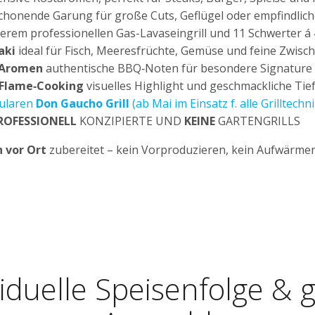
chonende Garung für große Cuts, Geflügel oder empfindlich
erem professionellen Gas-Lavaseingrill und 11 Schwerter 
aki
ideal für Fisch, Meeresfrüchte, Gemüse und feine Zwisc
-Aromen
authentische BBQ‑Noten für besondere Signature 
‑Flame‑Cooking
visuelles Highlight und geschmackliche Tief
ularen
Don Gaucho Grill
(ab Mai im Einsatz f. alle Grilltechn
PROFESSIONELL
KONZIPIERTE UND
KEINE
GARTENGRILLS
h vor Ort
zubereitet – kein Vorproduzieren, kein Aufwärme
viduelle Speisenfolge & 