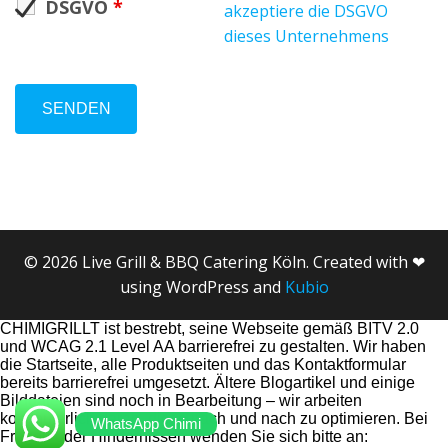
DSGVO
*
akzeptiere die DSGVO
dieses Unternehmens
© 2026 Live Grill & BBQ Catering Köln. Created with ❤
using WordPress and
Kubio
CHIMIGRILLT ist bestrebt, seine Webseite gemäß BITV 2.0
und WCAG 2.1 Level AA barrierefrei zu gestalten. Wir haben
die Startseite, alle Produktseiten und das Kontaktformular
bereits barrierefrei umgesetzt. Ältere Blogartikel und einige
Bilddateien sind noch in Bearbeitung – wir arbeiten
kontinuierlich daran, diese nach und nach zu optimieren. Bei
WhatsApp Chimi
Fragen oder Hindernissen wenden Sie sich bitte an: