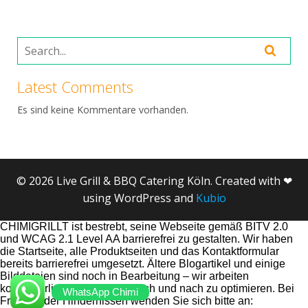
Latest Comments
Es sind keine Kommentare vorhanden.
© 2026 Live Grill & BBQ Catering Köln. Created with ❤
using WordPress and
Kubio
CHIMIGRILLT ist bestrebt, seine Webseite gemäß BITV 2.0
und WCAG 2.1 Level AA barrierefrei zu gestalten. Wir haben
die Startseite, alle Produktseiten und das Kontaktformular
bereits barrierefrei umgesetzt. Ältere Blogartikel und einige
Bilddateien sind noch in Bearbeitung – wir arbeiten
kontinuierlich daran, diese nach und nach zu optimieren. Bei
WhatsApp Chimi
Fragen oder Hindernissen wenden Sie sich bitte an: