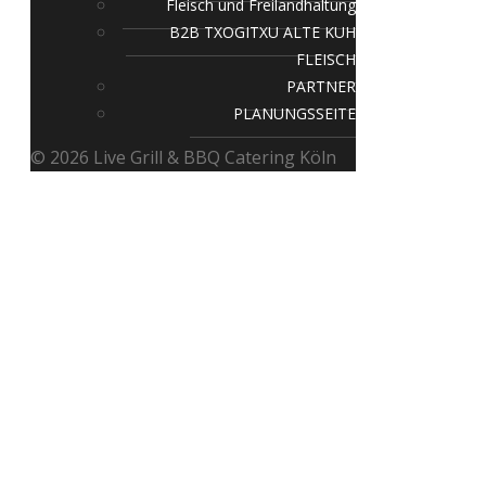
Fleisch und Freilandhaltung
B2B TXOGITXU ALTE KUH
FLEISCH
PARTNER
PLANUNGSSEITE
© 2026 Live Grill & BBQ Catering Köln