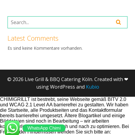
Latest Comments
Es sind keine Kommentare vorhanden.
© 2026 Live Grill & BBQ Catering Köln. Created with ❤
using WordPress and
Kubio
CHIMIGRILLT ist bestrebt, seine Webseite gemäß BITV 2.0
und WCAG 2.1 Level AA barrierefrei zu gestalten. Wir haben
die Startseite, alle Produktseiten und das Kontaktformular
bereits barrierefrei umgesetzt. Ältere Blogartikel und einige
Bilddateien sind noch in Bearbeitung – wir arbeiten
kontinuierlich daran, diese nach und nach zu optimieren. Bei
WhatsApp Chimi
Fragen oder Hindernissen wenden Sie sich bitte an: