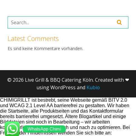
Latest Comments
Es sind keine Kommentare vorhanden.
© 2026 Live Grill & BBQ Catering Köln. Created with ❤
using WordPress and
Kubio
CHIMIGRILLT ist bestrebt, seine Webseite gemäß BITV 2.0
und WCAG 2.1 Level AA barrierefrei zu gestalten. Wir haben
die Startseite, alle Produktseiten und das Kontaktformular
bereits barrierefrei umgesetzt. Ältere Blogartikel und einige
Bilddateien sind noch in Bearbeitung – wir arbeiten
kontinuierlich daran, diese nach und nach zu optimieren. Bei
WhatsApp Chimi
Fragen oder Hindernissen wenden Sie sich bitte an: