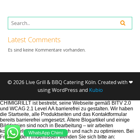
Latest Comments
Es sind keine Kommentare vorhanden.
© 2026 Live Grill & BBQ Catering Köln. Created with ❤
using WordPress and
Kubio
CHIMIGRILLT ist bestrebt, seine Webseite gemäß BITV 2.0
und WCAG 2.1 Level AA barrierefrei zu gestalten. Wir haben
die Startseite, alle Produktseiten und das Kontaktformular
bereits barrierefrei umgesetzt. Ältere Blogartikel und einige
Bilddateien sind noch in Bearbeitung – wir arbeiten
kontinuierlich daran, diese nach und nach zu optimieren. Bei
WhatsApp Chimi
Fragen oder Hindernissen wenden Sie sich bitte an: