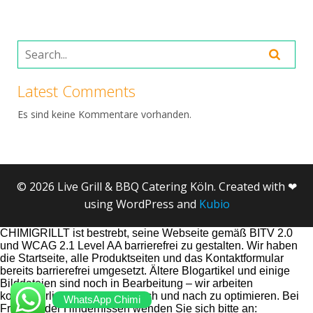
Latest Comments
Es sind keine Kommentare vorhanden.
© 2026 Live Grill & BBQ Catering Köln. Created with ❤
using WordPress and
Kubio
CHIMIGRILLT ist bestrebt, seine Webseite gemäß BITV 2.0
und WCAG 2.1 Level AA barrierefrei zu gestalten. Wir haben
die Startseite, alle Produktseiten und das Kontaktformular
bereits barrierefrei umgesetzt. Ältere Blogartikel und einige
Bilddateien sind noch in Bearbeitung – wir arbeiten
kontinuierlich daran, diese nach und nach zu optimieren. Bei
WhatsApp Chimi
Fragen oder Hindernissen wenden Sie sich bitte an: