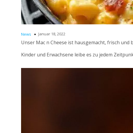
Januar 18, 2022
News
Unser Mac n Cheese ist hausgemacht, frisch und b
Kinder und Erwachsene leibe es zu jedem Zeitpunkt