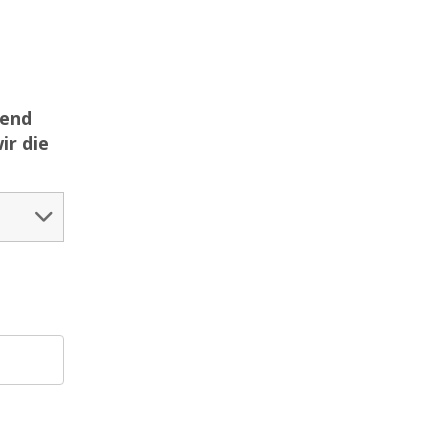
gend
ir die