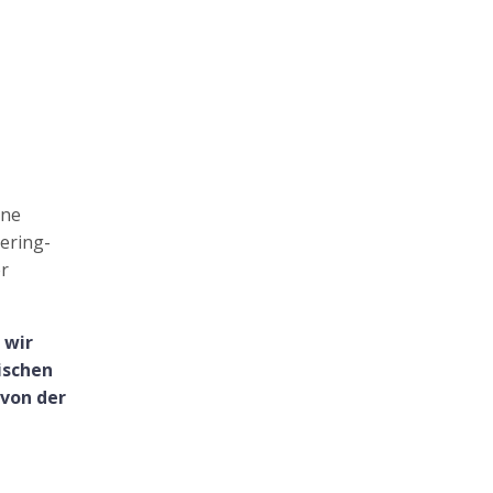
rne
tering-
er
 wir
ischen
 von der