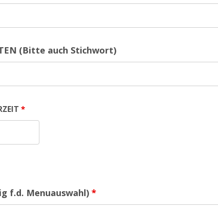
N (Bitte auch Stichwort)
RZEIT
*
ig f.d. Menuauswahl)
*