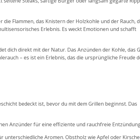
kt seltene Steaks, saftige Burger oder langsam gegarte Rip
r die Flammen, das Knistern der Holzkohle und der Rauch, d
multisensorisches Erlebnis. Es weckt Emotionen und schafft
et dich direkt mit der Natur. Das Anzünden der Kohle, das 
erauch – es ist ein Erlebnis, das die ursprüngliche Freude d
chicht bedeckt ist, bevor du mit dem Grillen beginnst. Das
en Anzünder für eine effiziente und rauchfreie Entzündung
 unterschiedliche Aromen. Obstholz wie Apfel oder Kirsche 