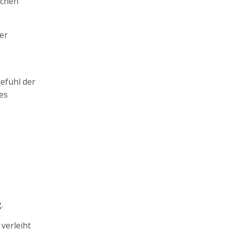
pchen
er
Gefühl der
es
.
verleiht