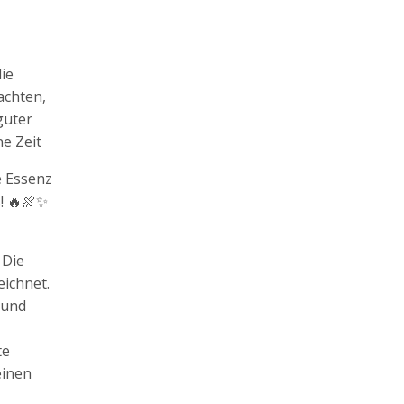
ie
achten,
guter
ne Zeit
e Essenz
s! 🔥🍖✨
 Die
eichnet.
 und
te
einen