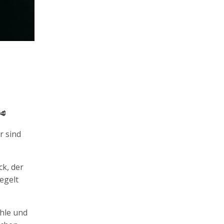
🥩
r sind
k, der
egelt
hle und