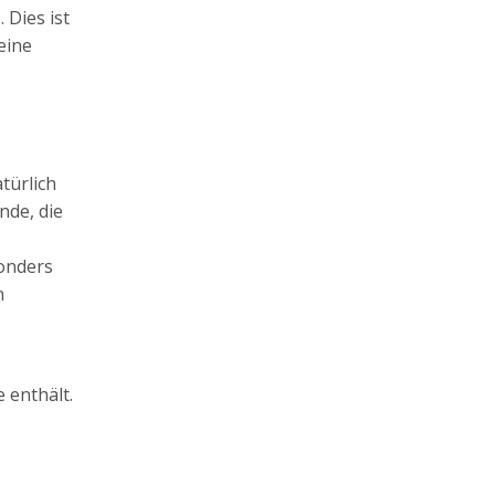
 Dies ist
eine
türlich
nde, die
onders
n
 enthält.