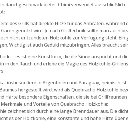
en Rauchgeschmack bietet. Chimi verwendet ausschließlich
olz
ite des Grills hat direkte Hitze für das Anbraten, während d
 Garen genutzt wird. Je nach Grilltechnik sollte man auch be
ch nicht entzündeten Holzkohle zur Verfügung steht. Ein 
gen. Wichtig ist auch Geduld mitzubringen. Alles braucht sei
ode – es ist eine Kunstform, die die Sinne anspricht und di
ein in den Rauch und erlebe die Magie des Holzkohle-Grillen
rs
ka, insbesondere in Argentinien und Paraguay, heimisch ist.
Baumes hergestellt wird, wird als Quebracho Holzkohle bez
nd Härte besondere Eigenschaften, die sie bei Grillfreunden
ge Merkmale und Vorteile von Quebracho Holzkohle:
e zeichnet sich durch eine lange Brenndauer aus. Die dich
cht es der Holzkohle, eine konstante und hohe Hitze über 