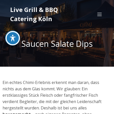
Live Grill & BBQ
Catering Köln
Saucen Salate Dips
Ein echtes Chimi-Erlebnis erkennt man daran, dass
nichts aus dem Glas kommt. Wir glauben: Ein
erstklassiges Stück Fleisch oder fangfrischer Fisch
verdient Begleiter, die mit der gleichen Leidenschaft
hergestellt wurden. Deshalb ist bei uns alles