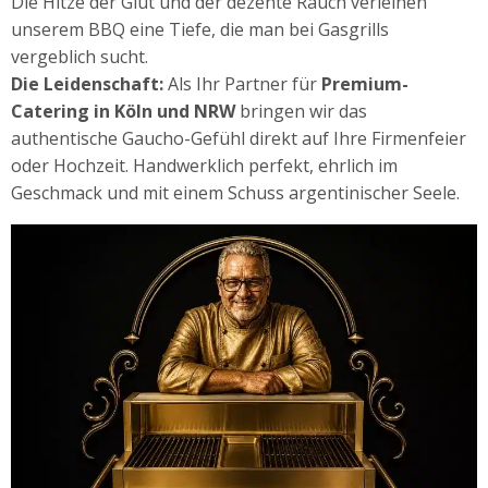
Die Hitze der Glut und der dezente Rauch verleihen
unserem BBQ eine Tiefe, die man bei Gasgrills
vergeblich sucht.
Die Leidenschaft:
Als Ihr Partner für
Premium-
Catering in Köln und NRW
bringen wir das
authentische Gaucho-Gefühl direkt auf Ihre Firmenfeier
oder Hochzeit. Handwerklich perfekt, ehrlich im
Geschmack und mit einem Schuss argentinischer Seele.