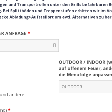
en und Transportrollen unter den Grills befahrbaren Bo
. Bei Splittböden und Treppenstufen erbitten wir im Vo
ecke Abladung>Aufstellort um evtl. Alternativen zu ber
ER ANFRAGE
*
OUTDOOR / INDOOR (wir
auf offenem Feuer, and
die Menufolge anpasse
 und andere
amt)
*