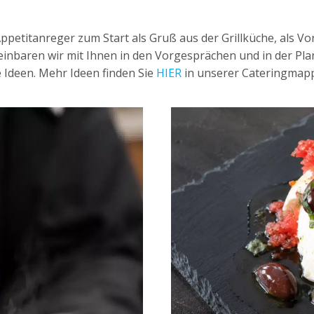
Appetitanreger zum Start als Gruß aus der Grillküche, als V
einbaren wir mit Ihnen in den Vorgesprächen und in der Pla
ge Ideen. Mehr Ideen finden Sie
HIER
in unserer Cateringmap