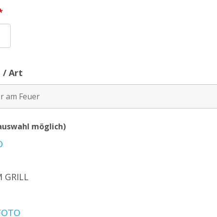
*
 / Art
auswahl möglich)
O
 GRILL
FOTO